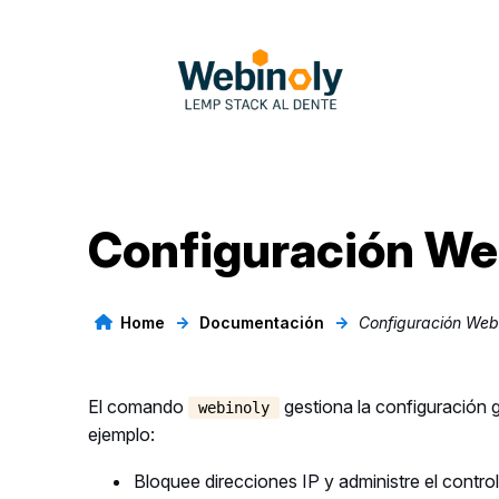
Saltar
al
contenido
Configuración We
Home
→
Documentación
→
Configuración Web
El comando
gestiona la configuración g
webinoly
ejemplo:
Bloquee direcciones IP y administre el contro