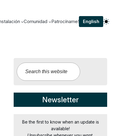
nstalación
Comunidad
Patrocíname!
English
B
u
s
c
a
Newsletter
r
Be the first to know when an update is
available!
Unsubscribe whenever you want.