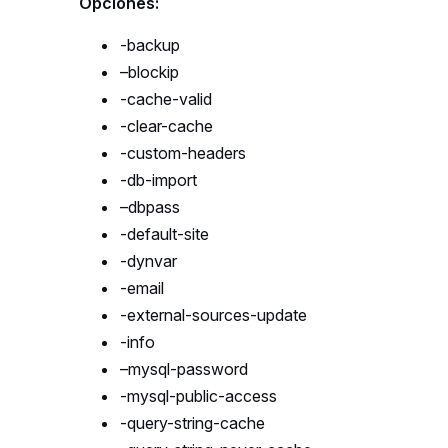
Opciones:
-backup
–
blockip
-cache-valid
-clear-cache
-custom-headers
-db-import
–
dbpass
-default-site
-dynvar
-email
-external-sources-update
-info
–
mysql
-password
-mysql-public-access
-query-string-cache