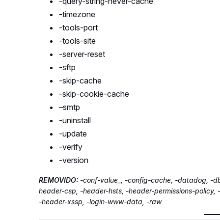
-query-string-never-cache
-timezone
-tools-port
-tools-site
-server-reset
-sftp
-skip-cache
-skip-cookie-cache
–
smtp
-uninstall
-update
-verify
-version
REMOVIDO:
-conf-value_, -config-cache, -datadog, -db
header-csp, -header-hsts, -header-permissions-policy, -
-header-xssp, -login-www-data, -raw